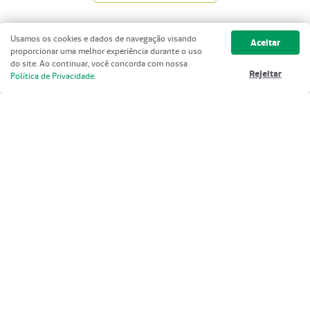
Usamos os cookies e dados de navegação visando
Aceitar
proporcionar uma melhor experiência durante o uso
do site. Ao continuar, você concorda com nossa
Rejeitar
Política de Privacidade
.
Podcast "Presente na Sua Casa" da
Unimed Petrópolis aborda os cuidados
com a asma e os impactos do tabagismo
na saúde respiratória
04 de Agosto de 2026